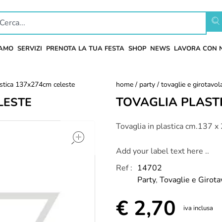
IAMO
SERVIZI
PRENOTA LA TUA FESTA
SHOP
NEWS
LAVORA CON 
astica 137x274cm celeste
home
/
party
/
tovaglie e girotavol
TOVAGLIA PLAST
LESTE
open
Tovaglia in plastica cm.137 x
Add your label text here ..
Ref :
14702
Party
,
Tovaglie e Girota
€
2,70
iva inclusa