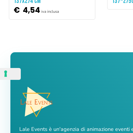
137X274 CM
137*275
€
4,54
iva inclusa
Lale Events è un'agenzia di animazione eventi 