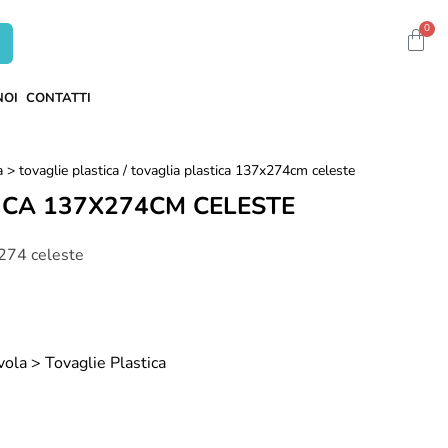
0
NOI
CONTATTI
a > tovaglie plastica
/ tovaglia plastica 137x274cm celeste
ICA 137X274CM CELESTE
 274 celeste
vola > Tovaglie Plastica