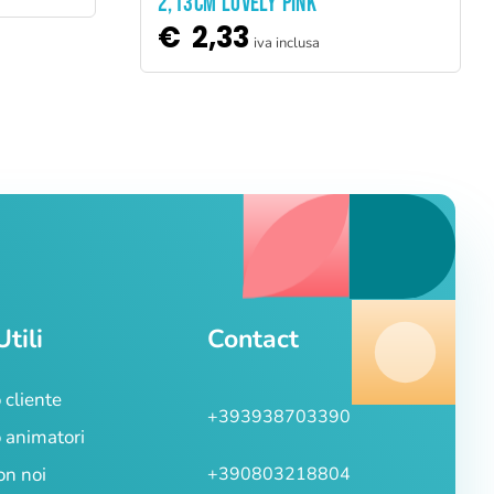
2,13CM LOVELY PINK
€
2,33
iva inclusa
Utili
Contact
 cliente
+393938703390
 animatori
on noi
+390803218804