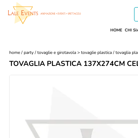
HOME
CHI S
home
/
party
/
tovaglie e girotavola > tovaglie plastica
/ tovaglia pl
TOVAGLIA PLASTICA 137X274CM CE