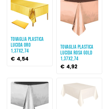
Party
TOVAGLIA PLASTICA
Party
LUCIDA ORO
TOVAGLIA PLASTICA
1,37X2,74
LUCIDA ROSA GOLD
€
4,54
1,37X2,74
€
4,92