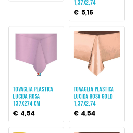
1,37X2,74
€
5,16
Party
Party
TOVAGLIA PLASTICA
TOVAGLIA PLASTICA
LUCIDA ROSA
LUCIDA ROSA GOLD
137X274 CM
1,37X2,74
€
4,54
€
4,54