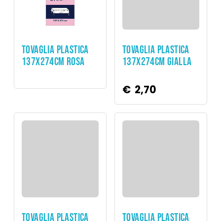
Party
Party
TOVAGLIA PLASTICA
TOVAGLIA PLASTICA
137X274CM ROSA
137X274CM GIALLA
€
2,70
Party
Party
TOVAGLIA PLASTICA
TOVAGLIA PLASTICA