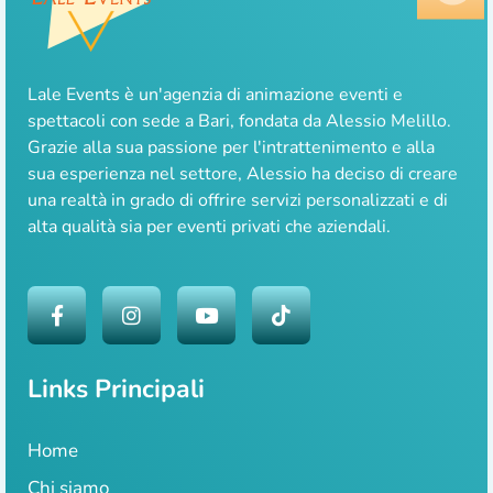
Lale Events è un'agenzia di animazione eventi e
spettacoli con sede a Bari, fondata da Alessio Melillo.
Grazie alla sua passione per l'intrattenimento e alla
sua esperienza nel settore, Alessio ha deciso di creare
una realtà in grado di offrire servizi personalizzati e di
alta qualità sia per eventi privati che aziendali.
Links Principali
Home
Chi siamo