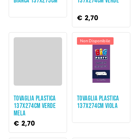
BIANCA 137X275CM
137X274CM VERDE
€
2,70
Non Disponibile
Party
Party
TOVAGLIA PLASTICA
TOVAGLIA PLASTICA
137X274CM VERDE
137X274CM VIOLA
MELA
€
2,70