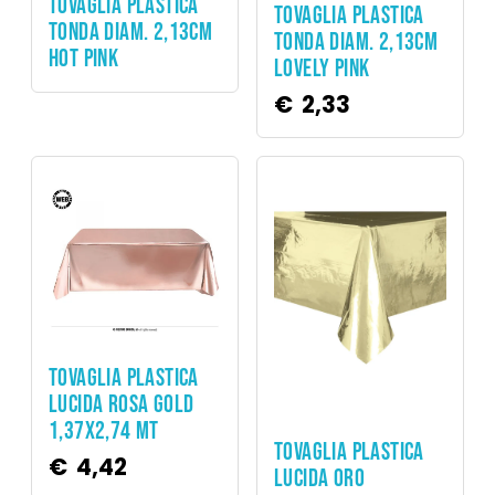
TOVAGLIA PLASTICA
TOVAGLIA PLASTICA
TONDA DIAM. 2,13CM
TONDA DIAM. 2,13CM
HOT PINK
LOVELY PINK
€
2,33
Party
TOVAGLIA PLASTICA
LUCIDA ROSA GOLD
1,37X2,74 MT
Party
TOVAGLIA PLASTICA
€
4,42
LUCIDA ORO