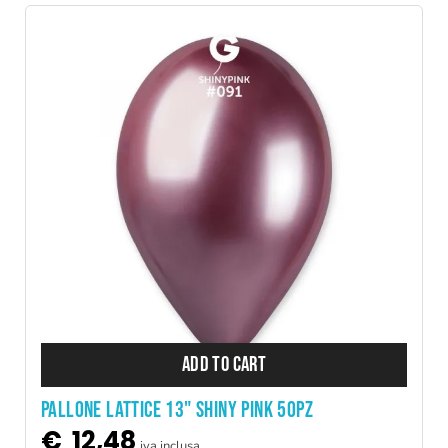
ADD TO CART
PALLONE LATTICE 13" SHINY PINK 50PZ
€
12,48
iva inclusa