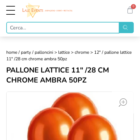
0
home
/
party
/
palloncini > lattice > chrome > 12"
/ pallone lattice
11" /28 cm chrome ambra 50pz
PALLONE LATTICE 11" /28 CM
CHROME AMBRA 50PZ
op