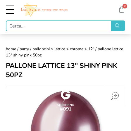
0
home
/
party
/
palloncini > lattice > chrome > 12"
/ pallone lattice
13" shiny pink 50pz
PALLONE LATTICE 13" SHINY PINK
50PZ
op