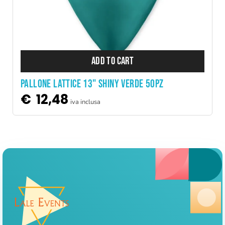
ADD TO CART
PALLONE LATTICE 13" SHINY VERDE 50PZ
€
12,48
iva inclusa