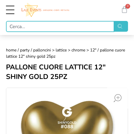
0
home
/
party
/
palloncini > lattice > chrome > 12"
/ pallone cuore
lattice 12" shiny gold 25pz
PALLONE CUORE LATTICE 12"
SHINY GOLD 25PZ
op