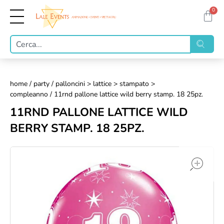
0
home
/
party
/
palloncini > lattice > stampato >
compleanno
/ 11rnd pallone lattice wild berry stamp. 18 25pz.
11RND PALLONE LATTICE WILD
BERRY STAMP. 18 25PZ.
op