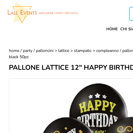
HOME
CHI S
home
/
party
/
palloncini > lattice > stampato > compleanno
/ pallo
black 50pz
PALLONE LATTICE 12" HAPPY BIRTH