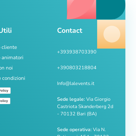
Utili
Contact
 cliente
+393938703390
 animatori
on noi
+390803218804
e condizioni
Info@lalevents.it
Policy
Sede legale:
Via Giorgio
olicy
Castriota Skanderberg 2d
- 70132 Bari (BA)
Sede operativa:
Via N.