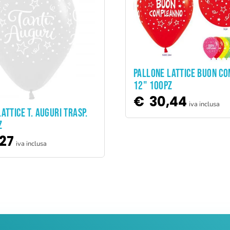
ADD TO CART
PALLONE LATTICE BUON CO
12" 100PZ
€
30,44
iva inclusa
ADD TO CART
ATTICE T. AUGURI TRASP.
Z
27
iva inclusa