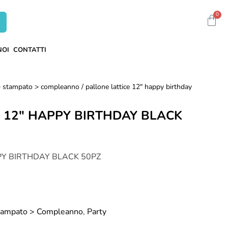
0
NOI
CONTATTI
e > stampato > compleanno
/ pallone lattice 12" happy birthday
E 12" HAPPY BIRTHDAY BLACK
PY BIRTHDAY BLACK 50PZ
 Stampato > Compleanno
,
Party