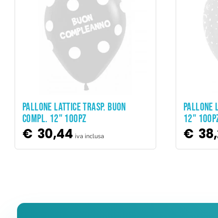
ADD TO CART
PALLONE LATTICE TRASP. BUON
PALLONE L
COMPL. 12" 100PZ
12" 100P
€
30,44
€
38,
iva inclusa