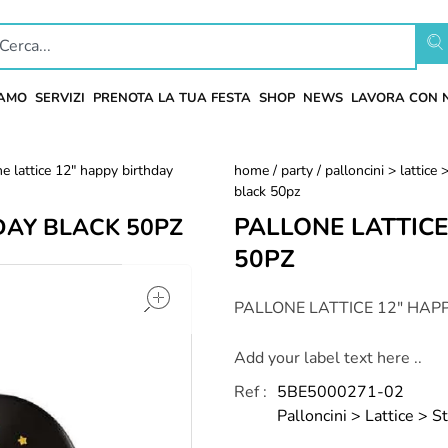
IAMO
SERVIZI
PRENOTA LA TUA FESTA
SHOP
NEWS
LAVORA CON 
ne lattice 12" happy birthday
home
/
party
/
palloncini > lattic
black 50pz
PALLONE LATTIC
DAY BLACK 50PZ
50PZ
open
PALLONE LATTICE 12" HAP
Add your label text here ..
Ref :
5BE5000271-02
Palloncini > Lattice >