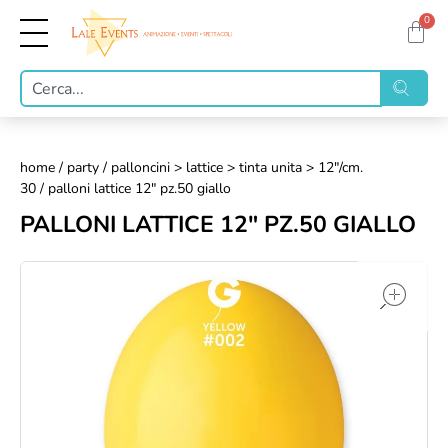
0
home
/
party
/
palloncini > lattice > tinta unita > 12"/cm.
30
/ palloni lattice 12" pz.50 giallo
PALLONI LATTICE 12" PZ.50 GIALLO
op