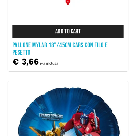
ADD TO CART
PALLONE MYLAR 18"/45CM CARS CON FILO E
PESETTO
€
3,66
iva inclusa