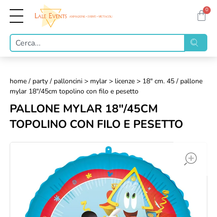
0
home
/
party
/
palloncini > mylar > licenze > 18" cm. 45
/ pallone
mylar 18"/45cm topolino con filo e pesetto
PALLONE MYLAR 18"/45CM
TOPOLINO CON FILO E PESETTO
op