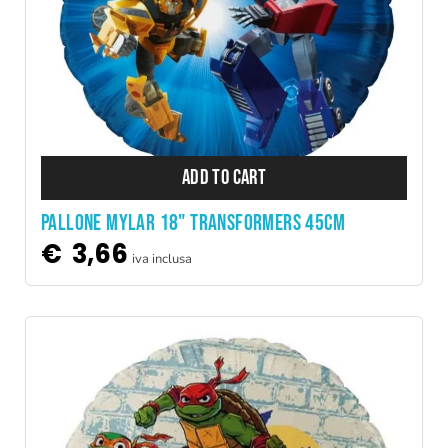
ADD TO CART
PALLONE MYLAR 18" TRANSFORMERS 45CM
€
3,66
iva inclusa