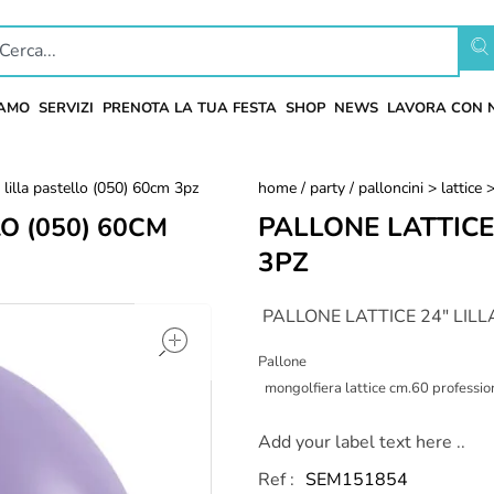
IAMO
SERVIZI
PRENOTA LA TUA FESTA
SHOP
NEWS
LAVORA CON 
" lilla pastello (050) 60cm 3pz
home
/
party
/
palloncini > lattice
PALLONE LATTICE
O (050) 60CM
3PZ
open
PALLONE LATTICE 24″ LILL
Pallone
mongolfiera lattice cm.60 professio
Add your label text here ..
Ref :
SEM151854