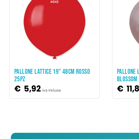
ADD TO CART
PALLONE LATTICE 19" 48CM ROSSO
PALLONE L
25PZ
BLOSSOM 
€
5,92
€
11,
iva inclusa