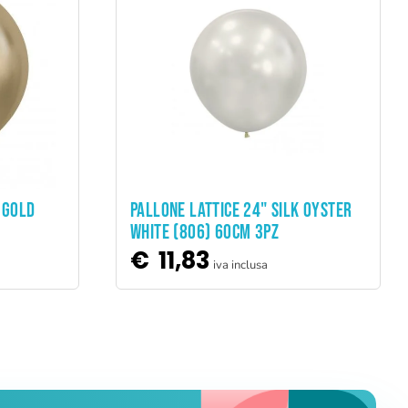
ADD TO CART
 GOLD
PALLONE LATTICE 24" SILK OYSTER
WHITE (806) 60CM 3PZ
€
11,83
iva inclusa