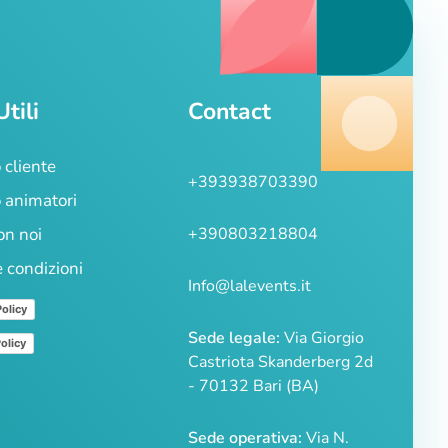
Utili
Contact
 cliente
+393938703390
 animatori
on noi
+390803218804
e condizioni
Info@lalevents.it
Policy
Sede legale:
Via Giorgio
olicy
Castriota Skanderberg 2d
- 70132 Bari (BA)
Sede operativa:
Via N.