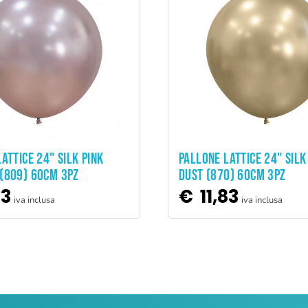
ADD TO CART
ADD TO CART
ATTICE 24" SILK PINK
PALLONE LATTICE 24" SILK
(809) 60CM 3PZ
DUST (870) 60CM 3PZ
83
€
11,83
iva inclusa
iva inclusa