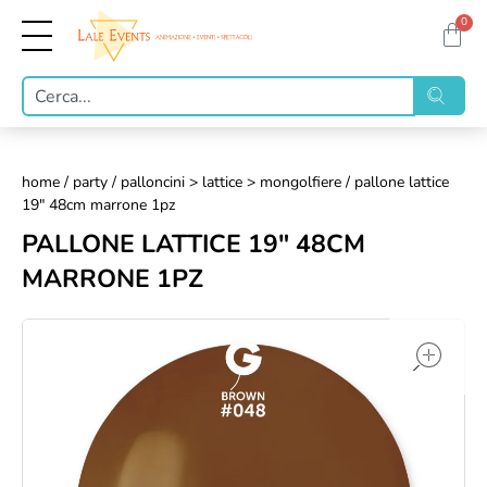
0
home
/
party
/
palloncini > lattice > mongolfiere
/ pallone lattice
19" 48cm marrone 1pz
PALLONE LATTICE 19" 48CM
MARRONE 1PZ
op