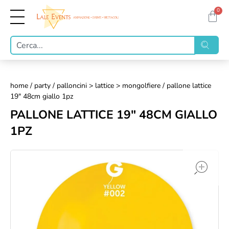
0
home
/
party
/
palloncini > lattice > mongolfiere
/ pallone lattice
19" 48cm giallo 1pz
PALLONE LATTICE 19" 48CM GIALLO
1PZ
op