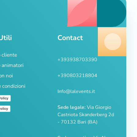
Utili
Contact
 cliente
+393938703390
 animatori
on noi
+390803218804
e condizioni
Info@lalevents.it
Policy
Sede legale:
Via Giorgio
olicy
Castriota Skanderberg 2d
- 70132 Bari (BA)