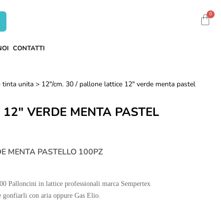
0
NOI
CONTATTI
> tinta unita > 12"/cm. 30
/ pallone lattice 12" verde menta pastel
 12" VERDE MENTA PASTEL
DE MENTA PASTELLO 100PZ
alloncini in lattice professionali marca Sempertex
le gonfiarli con aria oppure Gas Elio.