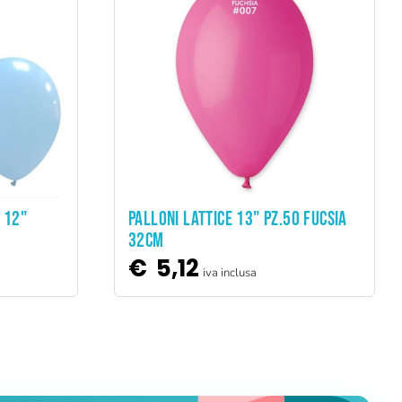
ADD TO CART
 12"
PALLONI LATTICE 13" PZ.50 FUCSIA
32CM
€
5,12
iva inclusa