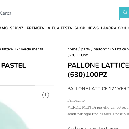
IAMO
SERVIZI
PRENOTA LA TUA FESTA
SHOP
NEWS
LAVORA CON 
e lattice 12" verde menta
home
/
party
/
palloncini > lattice 
(630)100pz
PALLONE LATTICE
 PASTEL
(630)100PZ
open
PALLONE LATTICE 12″ VER
Palloncino
VERDE MENTA pastello cm.30 pz.100 P
adatti per ogni tipo di festa è possibi
Add your label text here ..