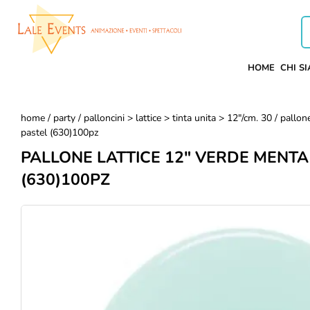
HOME
CHI S
home
/
party
/
palloncini > lattice > tinta unita > 12"/cm. 30
/ pallon
pastel (630)100pz
PALLONE LATTICE 12" VERDE MENTA
(630)100PZ