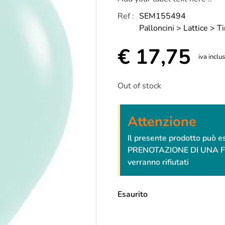
Ref :
SEM155494
Palloncini > Lattice > T
€
17,75
iva inclu
Out of stock
Attenzione
Il presente prodotto può 
PRENOTAZIONE DI UNA FESTA
verranno rifiutati
Esaurito