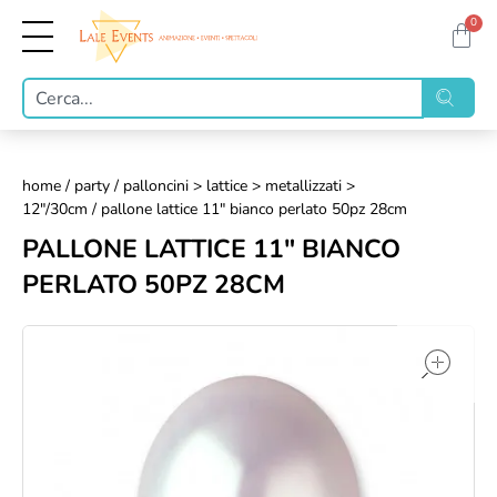
0
home
/
party
/
palloncini > lattice > metallizzati >
12"/30cm
/ pallone lattice 11" bianco perlato 50pz 28cm
PALLONE LATTICE 11" BIANCO
PERLATO 50PZ 28CM
op