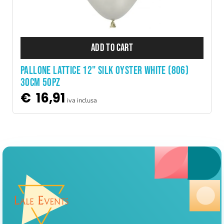
ADD TO CART
PALLONE LATTICE 12" SILK OYSTER WHITE (806)
30CM 50PZ
€
16,91
iva inclusa