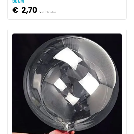
50CM
€
2,70
iva inclusa