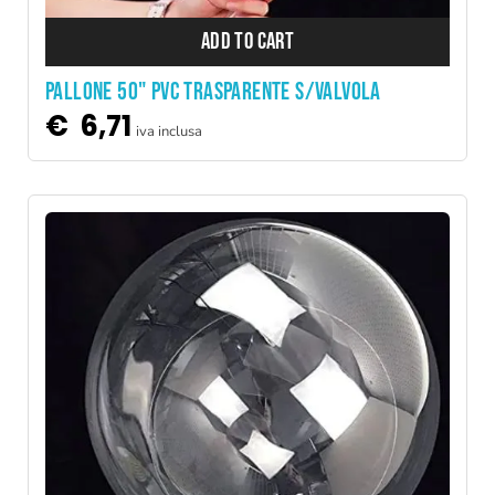
ADD TO CART
PALLONE 50" PVC TRASPARENTE S/VALVOLA
€
6,71
iva inclusa