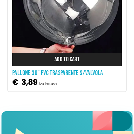
ADD TO CART
PALLONE 30" PVC TRASPARENTE S/VALVOLA
€
3,89
iva inclusa