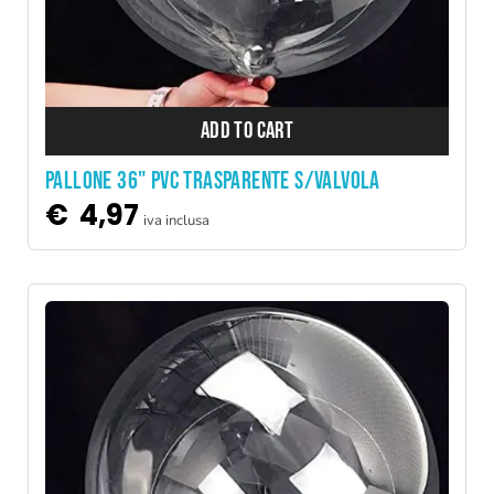
ADD TO CART
PALLONE 36" PVC TRASPARENTE S/VALVOLA
€
4,97
iva inclusa