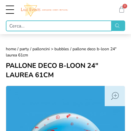
0
home
/
party
/
palloncini > bubbles
/ pallone deco b-loon 24"
laurea 61cm
PALLONE DECO B-LOON 24"
LAUREA 61CM
op