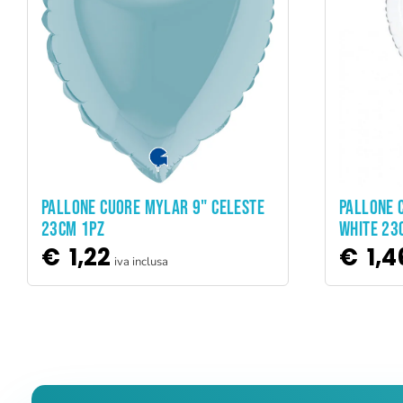
ADD TO CART
PALLONE CUORE MYLAR 9" CELESTE
PALLONE 
23CM 1PZ
WHITE 23
€
1,22
€
1,4
iva inclusa