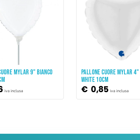
ADD TO CART
ADD TO CART
CUORE MYLAR 9" BIANCO
PALLONE CUORE MYLAR 4"
CM
WHITE 10CM
6
€
0,85
iva inclusa
iva inclusa