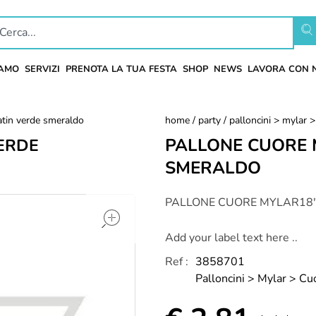
IAMO
SERVIZI
PRENOTA LA TUA FESTA
SHOP
NEWS
LAVORA CON 
atin verde smeraldo
home
/
party
/
palloncini > mylar >
PALLONE CUORE 
ERDE
SMERALDO
open
PALLONE CUORE MYLAR18"
Add your label text here ..
Ref :
3858701
Palloncini > Mylar > Cu