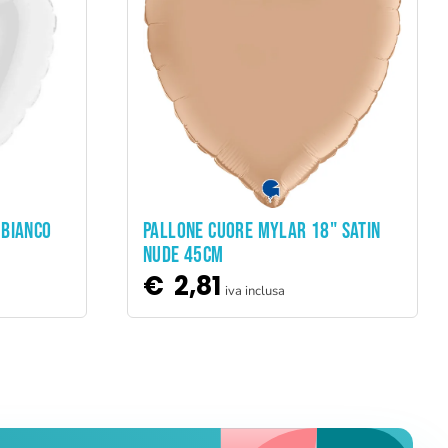
ADD TO CART
 BIANCO
PALLONE CUORE MYLAR 18" SATIN
NUDE 45CM
€
2,81
iva inclusa