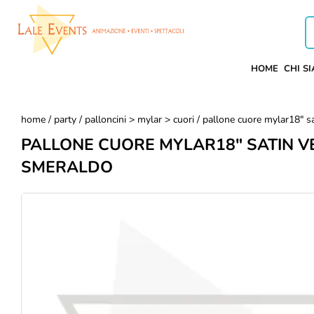
HOME
CHI S
home
/
party
/
palloncini > mylar > cuori
/ pallone cuore mylar18" s
PALLONE CUORE MYLAR18" SATIN V
SMERALDO