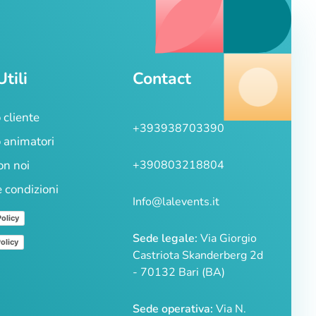
Utili
Contact
 cliente
+393938703390
 animatori
on noi
+390803218804
e condizioni
Info@lalevents.it
Policy
Sede legale:
Via Giorgio
olicy
Castriota Skanderberg 2d
- 70132 Bari (BA)
Sede operativa:
Via N.