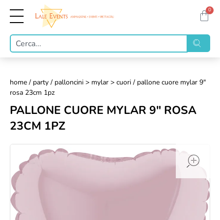
0
home
/
party
/
palloncini > mylar > cuori
/ pallone cuore mylar 9"
rosa 23cm 1pz
PALLONE CUORE MYLAR 9" ROSA
23CM 1PZ
op