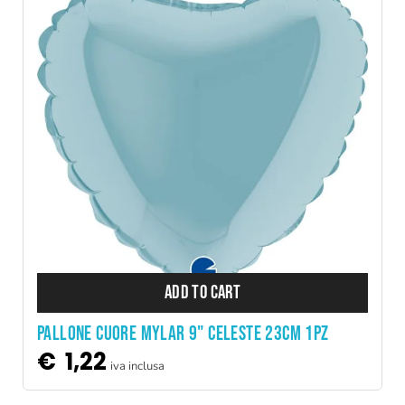
ADD TO CART
PALLONE CUORE MYLAR 9" CELESTE 23CM 1PZ
€
1,22
iva inclusa