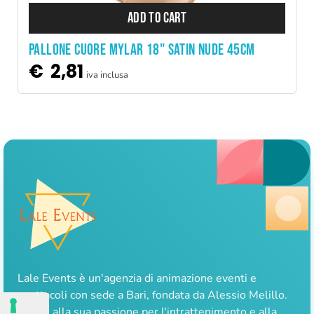
ADD TO CART
PALLONE CUORE MYLAR 18" SATIN NUDE 45CM
€
2,81
iva inclusa
Lale Events è un'agenzia di animazione eventi e
spettacoli con sede a Bari, fondata da Alessio Melillo.
Grazie alla sua passione per l'intrattenimento e alla