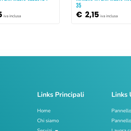
35
5
€
2,15
iva inclusa
iva inclusa
Links Principali
Links 
Home
Pannello
Chi siamo
Pannello
Servizi
Lavora c