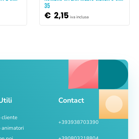
35
€
2,15
iva inclusa
Utili
Contact
 cliente
+393938703390
 animatori
on noi
+390803218804