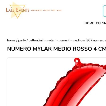
HOME
CHI S
home
/
party
/
palloncini > mylar > numeri > medi cm. 36
/ numero 
NUMERO MYLAR MEDIO ROSSO 4 CM