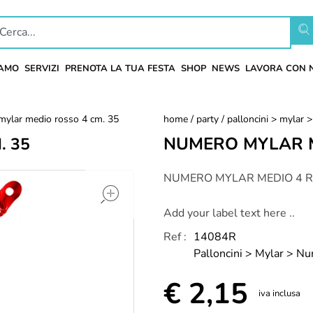
IAMO
SERVIZI
PRENOTA LA TUA FESTA
SHOP
NEWS
LAVORA CON 
mylar medio rosso 4 cm. 35
home
/
party
/
palloncini > mylar 
NUMERO MYLAR M
. 35
open
NUMERO MYLAR MEDIO 4 RO
Add your label text here ..
Ref :
14084R
Palloncini > Mylar > N
€
2,15
iva inclusa