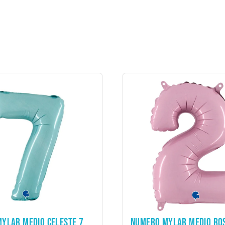
ADD TO CART
ADD TO CART
YLAR MEDIO CELESTE 7
NUMERO MYLAR MEDIO ROS