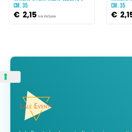
CM. 35
CM. 35
€
2,15
€
2,1
iva inclusa