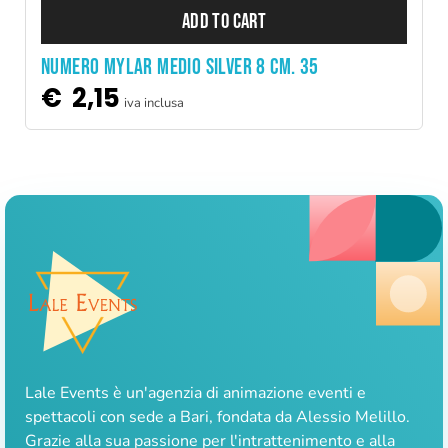
ADD TO CART
NUMERO MYLAR MEDIO SILVER 8 CM. 35
€
2,15
iva inclusa
Lale Events è un'agenzia di animazione eventi e
spettacoli con sede a Bari, fondata da Alessio Melillo.
Grazie alla sua passione per l'intrattenimento e alla