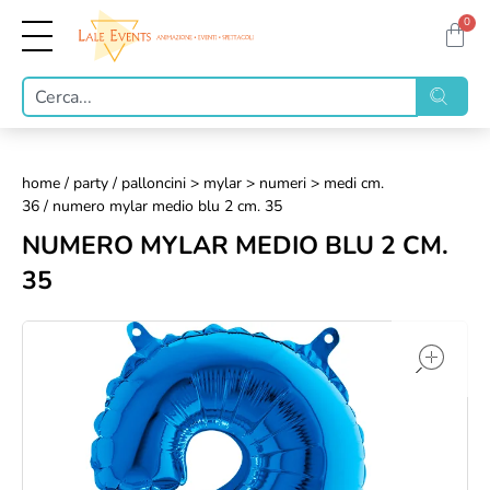
0
home
/
party
/
palloncini > mylar > numeri > medi cm.
36
/ numero mylar medio blu 2 cm. 35
NUMERO MYLAR MEDIO BLU 2 CM.
35
op