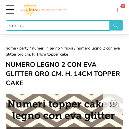
0
home
/
party
/
numeri in legno > fuxia
/ numero legno 2 con eva
glitter oro cm. h. 14cm topper cake
NUMERO LEGNO 2 CON EVA
GLITTER ORO CM. H. 14CM TOPPER
CAKE
op