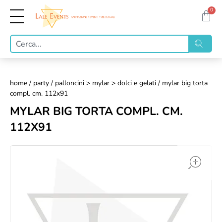
0
home
/
party
/
palloncini > mylar > dolci e gelati
/ mylar big torta
compl. cm. 112x91
MYLAR BIG TORTA COMPL. CM.
112X91
op