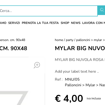
IAMO
SERVIZI
PRENOTA LA TUA FESTA
SHOP
NEWS
LAVORA CON 
person. cm. 90x48
home
/
party
/
palloncini > mylar >
MYLAR BIG NUVO
CM. 90X48
open
MYLAR BIG NUVOLA ROSA P
Add your label text here ..
Ref :
MNU/05
Palloncini > Mylar > Na
€
4,00
iva inclusa