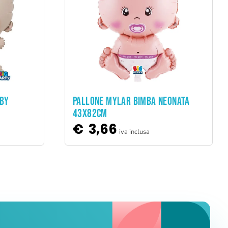
ADD TO CART
ABY
PALLONE MYLAR BIMBA NEONATA
43X82CM
€
3,66
iva inclusa