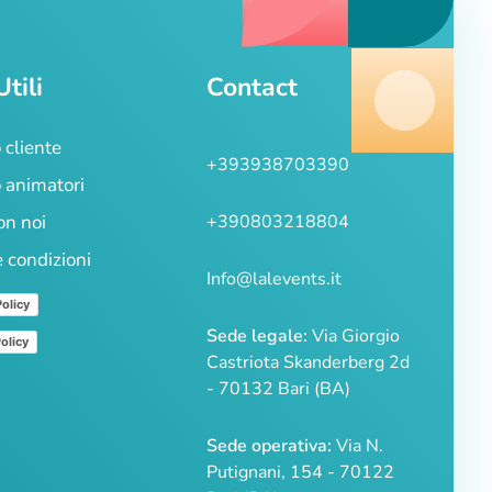
Utili
Contact
 cliente
+393938703390
 animatori
on noi
+390803218804
e condizioni
Info@lalevents.it
Policy
Sede legale:
Via Giorgio
olicy
Castriota Skanderberg 2d
- 70132 Bari (BA)
Sede operativa:
Via N.
Putignani, 154 - 70122