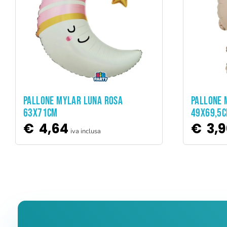
ADD TO CART
PALLONE MYLAR LUNA ROSA
PALLONE 
63X71CM
49X69,5
€
4,64
€
3,9
iva inclusa