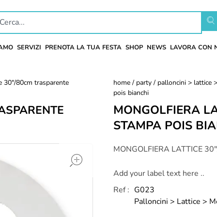
IAMO
SERVIZI
PRENOTA LA TUA FESTA
SHOP
NEWS
LAVORA CON 
ce 30"/80cm trasparente
home
/
party
/
palloncini > lattice
pois bianchi
MONGOLFIERA LA
RASPARENTE
STAMPA POIS BI
open
MONGOLFIERA LATTICE 30
Add your label text here ..
Ref :
G023
Palloncini > Lattice > 