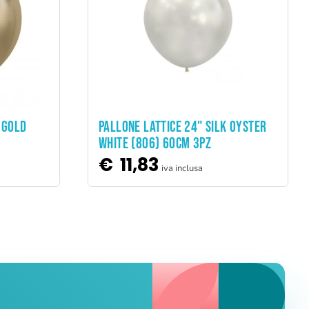
ADD TO CART
 GOLD
PALLONE LATTICE 24" SILK OYSTER
WHITE (806) 60CM 3PZ
€
11,83
iva inclusa