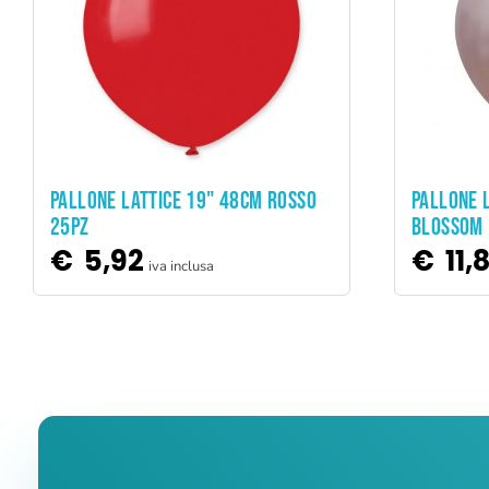
ADD TO CART
PALLONE LATTICE 19" 48CM ROSSO
PALLONE L
25PZ
BLOSSOM 
€
5,92
€
11,
iva inclusa