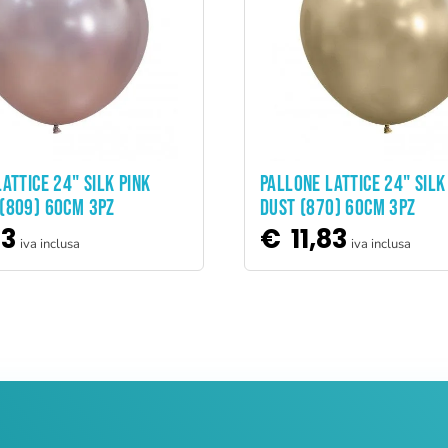
ADD TO CART
ADD TO CART
ATTICE 24" SILK PINK
PALLONE LATTICE 24" SILK
(809) 60CM 3PZ
DUST (870) 60CM 3PZ
83
€
11,83
iva inclusa
iva inclusa