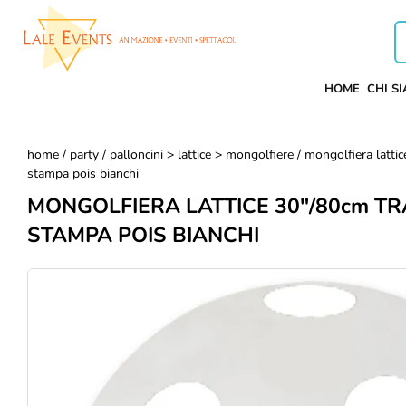
HOME
CHI S
home
/
party
/
palloncini > lattice > mongolfiere
/ mongolfiera latti
stampa pois bianchi
MONGOLFIERA LATTICE 30"/80cm T
STAMPA POIS BIANCHI