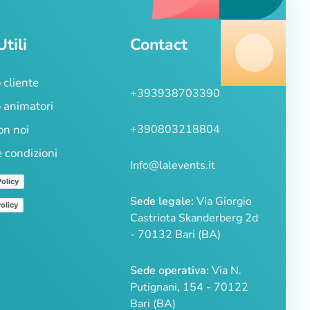
Utili
Contact
 cliente
+393938703390
 animatori
on noi
+390803218804
e condizioni
Info@lalevents.it
Policy
Sede legale:
Via Giorgio
olicy
Castriota Skanderberg 2d
- 70132 Bari (BA)
Sede operativa:
Via N.
Putignani, 154 - 70122
Bari (BA)