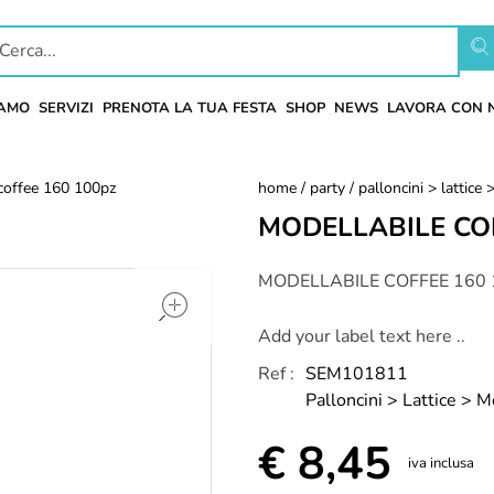
IAMO
SERVIZI
PRENOTA LA TUA FESTA
SHOP
NEWS
LAVORA CON 
 coffee 160 100pz
home
/
party
/
palloncini > lattice
MODELLABILE CO
open
MODELLABILE COFFEE 160
Add your label text here ..
Ref :
SEM101811
Palloncini > Lattice > M
€
8,45
iva inclusa