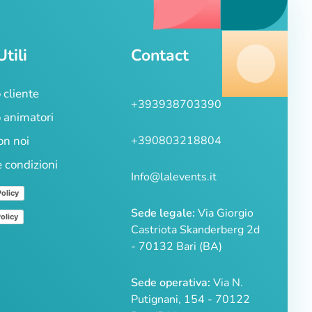
Utili
Contact
 cliente
+393938703390
 animatori
on noi
+390803218804
e condizioni
Info@lalevents.it
Policy
Sede legale:
Via Giorgio
olicy
Castriota Skanderberg 2d
- 70132 Bari (BA)
Sede operativa:
Via N.
Putignani, 154 - 70122