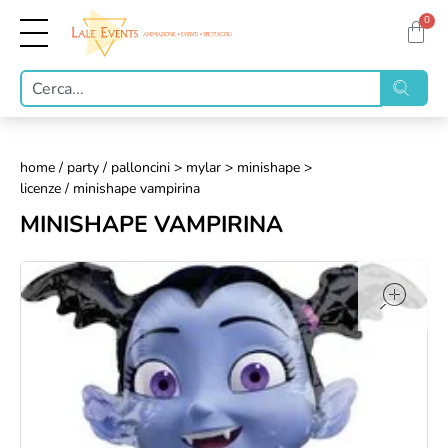
0
home
/
party
/
palloncini > mylar > minishape >
licenze
/ minishape vampirina
MINISHAPE VAMPIRINA
op