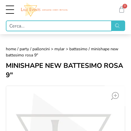
0
home
/
party
/
palloncini > mylar > battesimo
/ minishape new
battesimo rosa 9"
MINISHAPE NEW BATTESIMO ROSA
9"
op