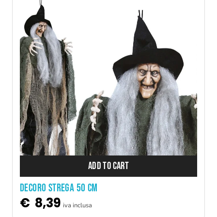
ADD TO CART
DECORO STREGA 50 CM
€
8,39
iva inclusa