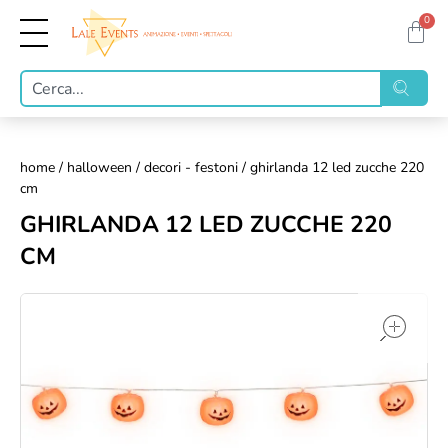
0
home
/
halloween
/
decori - festoni
/ ghirlanda 12 led zucche 220
cm
GHIRLANDA 12 LED ZUCCHE 220
CM
op