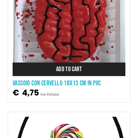
ADD TO CART
VASSOIO CON CERVELLO 18X13 CM IN PVC
€
4,75
iva inclusa