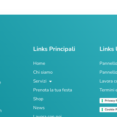
Links Principali
Links 
Home
Pannello
Chi siamo
Pannello
Servizi
Lavora c
e
Prenota la tua festa
Termini 
Shop
Privacy 
News
n
Cookie P
Lavora con noi