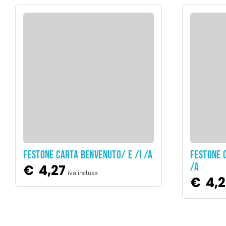
ADD TO CART
FESTONE CARTA BENVENUTO/ E /I /A
FESTONE 
/A
€
4,27
iva inclusa
€
4,2