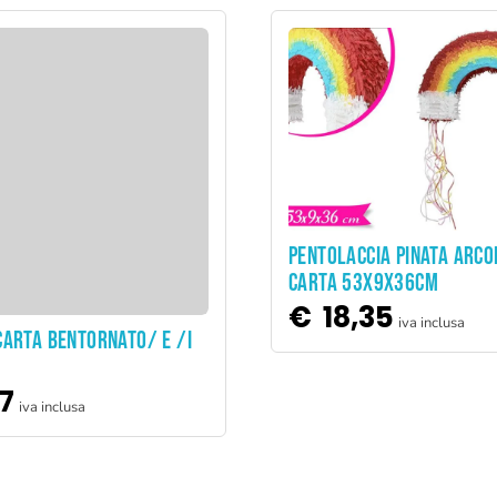
ADD TO CART
PENTOLACCIA PINATA ARCO
CARTA 53X9X36CM
€
18,35
iva inclusa
ADD TO CART
CARTA BENTORNATO/ E /I
7
iva inclusa