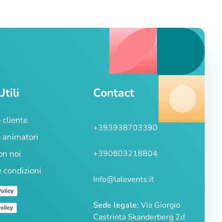
Utili
Contact
 cliente
+393938703390
 animatori
on noi
+390803218804
e condizioni
Info@lalevents.it
Policy
Sede legale:
Via Giorgio
olicy
Castriota Skanderberg 2d