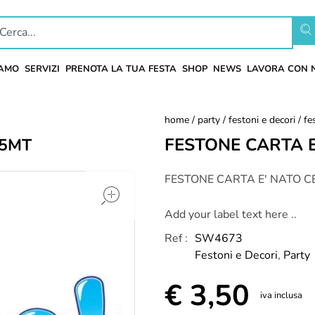
IAMO
SERVIZI
PRENOTA LA TUA FESTA
SHOP
NEWS
LAVORA CON 
home
/
party
/
festoni e decori
/ fe
FESTONE CARTA E
,5MT
open
FESTONE CARTA E' NATO C
Add your label text here ..
Ref :
SW4673
Festoni e Decori
,
Party
€
3,50
iva inclusa