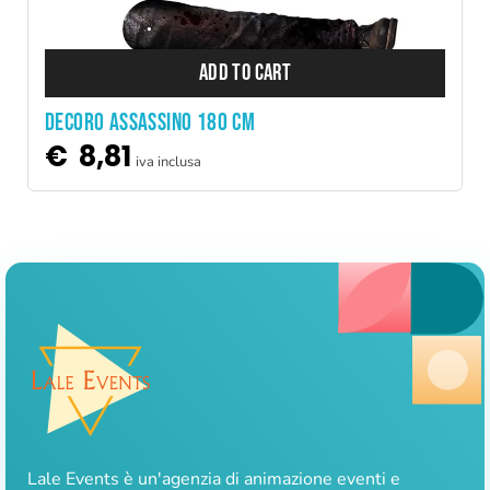
ADD TO CART
DECORO ASSASSINO 180 CM
€
8,81
iva inclusa
Lale Events è un'agenzia di animazione eventi e