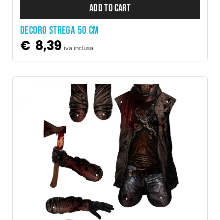
ADD TO CART
DECORO STREGA 50 CM
€
8,39
iva inclusa