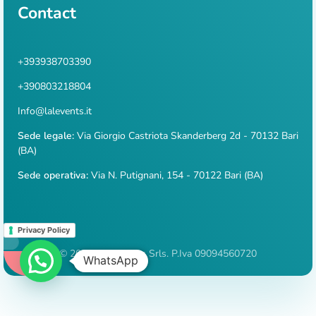
Contact
+393938703390
+390803218804
Info@lalevents.it
Sede legale:
Via Giorgio Castriota Skanderberg 2d - 70132 Bari
(BA)
Sede operativa:
Via N. Putignani, 154 - 70122 Bari (BA)
Privacy Policy
© 2026 Lale Events Srls. P.Iva 09094560720
WhatsApp