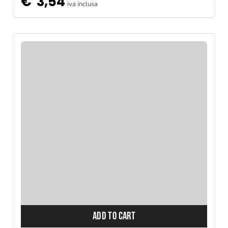
€
3,54
iva inclusa
ADD TO CART