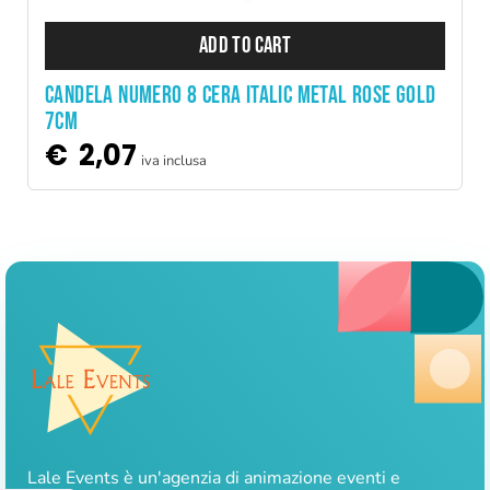
ADD TO CART
CANDELA NUMERO 8 CERA ITALIC METAL ROSE GOLD
7CM
€
2,07
iva inclusa
Lale Events è un'agenzia di animazione eventi e