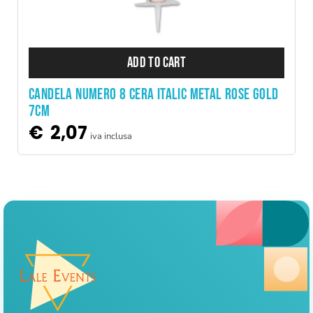
ADD TO CART
CANDELA NUMERO 8 CERA ITALIC METAL ROSE GOLD
7CM
€
2,07
iva inclusa