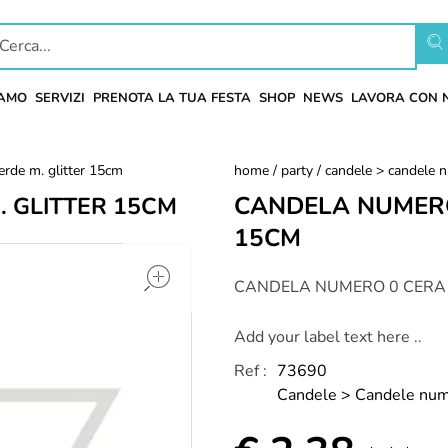
IAMO
SERVIZI
PRENOTA LA TUA FESTA
SHOP
NEWS
LAVORA CON 
erde m. glitter 15cm
home
/
party
/
candele > candele 
CANDELA NUMERO
 GLITTER 15CM
15CM
open
CANDELA NUMERO 0 CERA 
Add your label text here ..
Ref :
73690
Candele > Candele nu