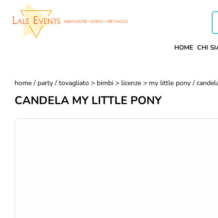
HOME
CHI S
home
/
party
/
tovagliato > bimbi > licenze > my little pony
/ candela
CANDELA MY LITTLE PONY