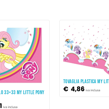
ADD TO CART
TOVAGLIA PLASTICA MY LI
€
4,86
iva inclusa
ADD TO CART
LO 33×33 MY LITTLE PONY
1
iva inclusa