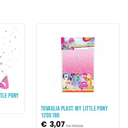
TTLE PONY
ADD TO CART
TOVAGLIA PLAST. MY LITTLE PONY
120X180
€
3,07
iva inclusa