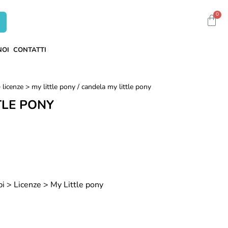
0
NOI
CONTATTI
 licenze > my little pony
/ candela my little pony
TLE PONY
i > Licenze > My Little pony