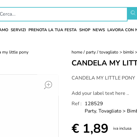
IAMO
SERVIZI
PRENOTA LA TUA FESTA
SHOP
NEWS
LAVORA CON 
 my little pony
home
/
party
/
tovagliato > bimbi >
CANDELA MY LIT
open
CANDELA MY LITTLE PONY
Add your label text here ..
Ref :
128529
Party
,
Tovagliato > Bimb
€
1,89
iva inclusa