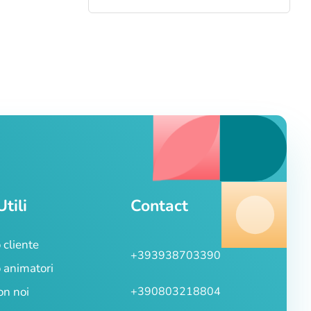
Utili
Contact
 cliente
+393938703390
 animatori
on noi
+390803218804