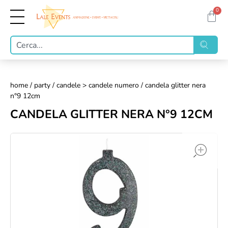
0
home
/
party
/
candele > candele numero
/ candela glitter nera
n°9 12cm
CANDELA GLITTER NERA N°9 12CM
op