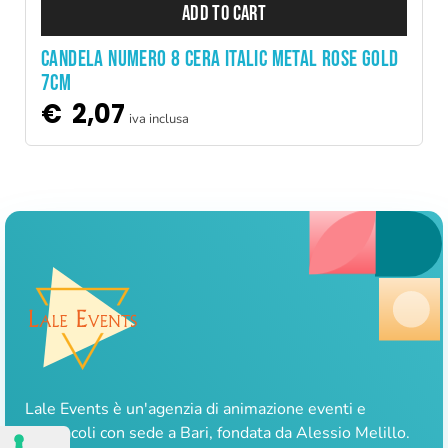
ADD TO CART
CANDELA NUMERO 8 CERA ITALIC METAL ROSE GOLD
7CM
€
2,07
iva inclusa
Lale Events è un'agenzia di animazione eventi e
spettacoli con sede a Bari, fondata da Alessio Melillo.