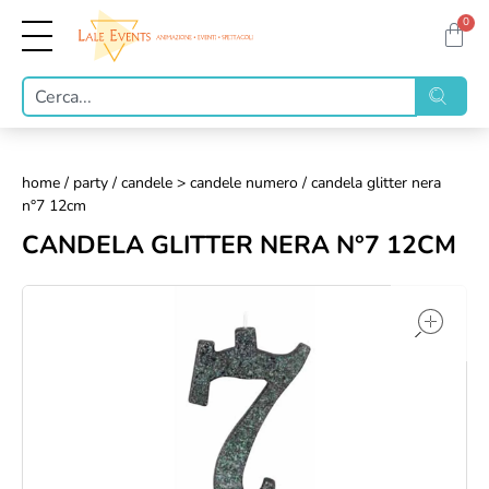
0
home
/
party
/
candele > candele numero
/ candela glitter nera
n°7 12cm
CANDELA GLITTER NERA N°7 12CM
op