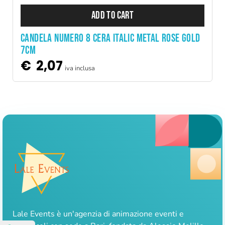
ADD TO CART
CANDELA NUMERO 8 CERA ITALIC METAL ROSE GOLD
7CM
€
2,07
iva inclusa
Lale Events è un'agenzia di animazione eventi e