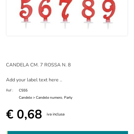
CANDELA CM. 7 ROSSA N. 8
Add your label text here ..
Ref :
C555
Candele > Candele numero
,
Party
€
0,68
iva inclusa