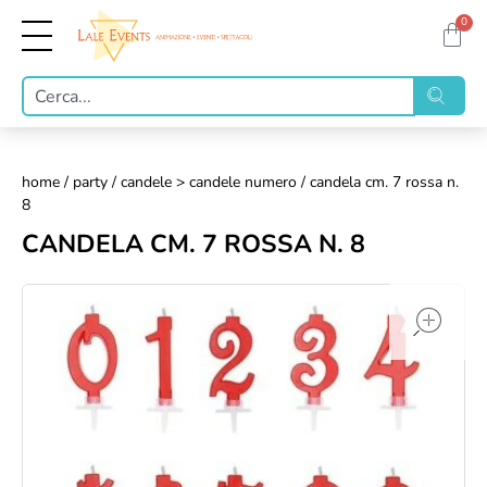
0
home
/
party
/
candele > candele numero
/ candela cm. 7 rossa n.
8
CANDELA CM. 7 ROSSA N. 8
op