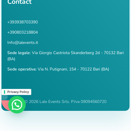
Contact
+393938703390
+390803218804
Info@lalevents.it
Sede legale:
Via Giorgio Castriota Skanderberg 2d - 70132 Bari
(BA)
Sede operativa:
Via N. Putignani, 154 - 70122 Bari (BA)
Privacy Policy
© 2026 Lale Events Srls. P.Iva 09094560720