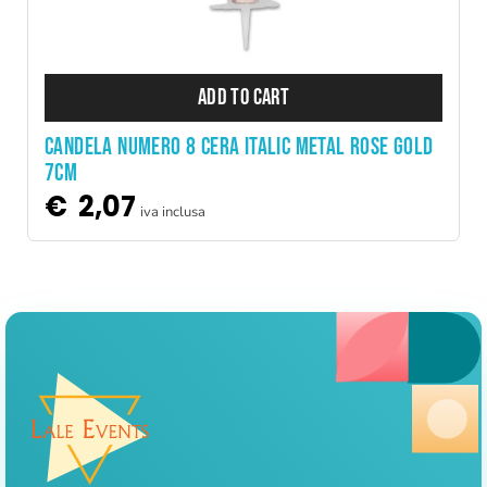
ADD TO CART
CANDELA NUMERO 8 CERA ITALIC METAL ROSE GOLD
7CM
€
2,07
iva inclusa