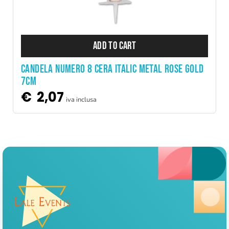
ADD TO CART
CANDELA NUMERO 8 CERA ITALIC METAL ROSE GOLD
7CM
€
2,07
iva inclusa