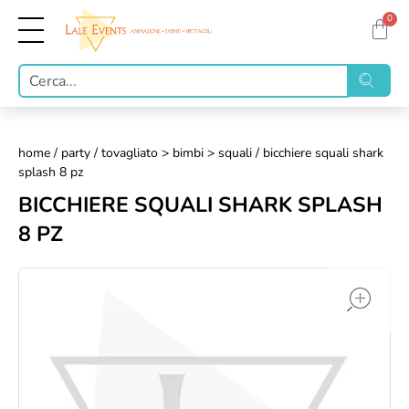
0
home
/
party
/
tovagliato > bimbi > squali
/ bicchiere squali shark
splash 8 pz
BICCHIERE SQUALI SHARK SPLASH
8 PZ
op