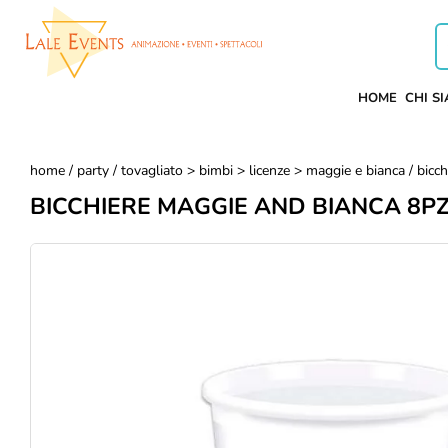
HOME
CHI S
home
/
party
/
tovagliato > bimbi > licenze > maggie e bianca
/ bicc
BICCHIERE MAGGIE AND BIANCA 8P