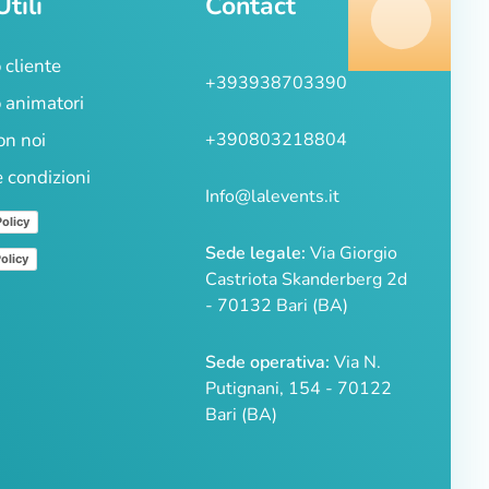
Utili
Contact
 cliente
+393938703390
 animatori
on noi
+390803218804
e condizioni
Info@lalevents.it
Policy
Sede legale:
Via Giorgio
olicy
Castriota Skanderberg 2d
- 70132 Bari (BA)
Sede operativa:
Via N.
Putignani, 154 - 70122
Bari (BA)