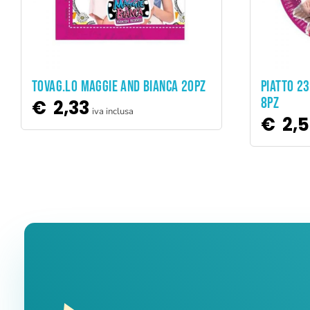
ADD TO CART
TOVAG.LO MAGGIE AND BIANCA 20PZ
PIATTO 2
8PZ
€
2,33
iva inclusa
€
2,5