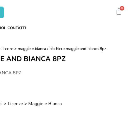
0
NOI
CONTATTI
> licenze > maggie e bianca
/ bicchiere maggie and bianca 8pz
IE AND BIANCA 8PZ
ANCA 8PZ
bi > Licenze > Maggie e Bianca