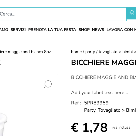
IAMO
SERVIZI
PRENOTA LA TUA FESTA
SHOP
NEWS
LAVORA CON 
hiere maggie and bianca 8pz
home
/
party
/
tovagliato > bimbi 
BICCHIERE MAGG
Z
open
BICCHIERE MAGGIE AND BI
Add your label text here ..
Ref :
5PR89959
Party
,
Tovagliato > Bim
€
1,78
iva inclusa