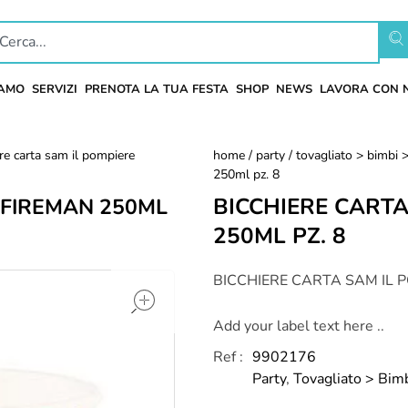
IAMO
SERVIZI
PRENOTA LA TUA FESTA
SHOP
NEWS
LAVORA CON 
ere carta sam il pompiere
home
/
party
/
tovagliato > bimbi 
250ml pz. 8
BICCHIERE CARTA
 FIREMAN 250ML
250ML PZ. 8
open
BICCHIERE CARTA SAM IL P
Add your label text here ..
Ref :
9902176
Party
,
Tovagliato > Bim