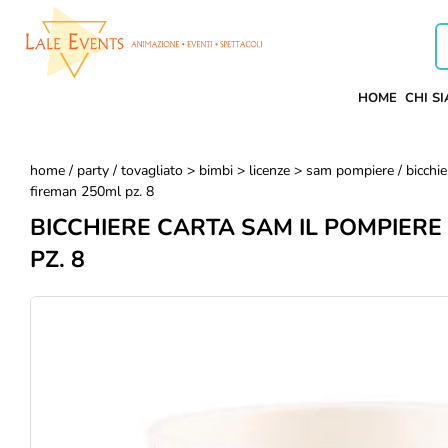
HOME
CHI S
home
/
party
/
tovagliato > bimbi > licenze > sam pompiere
/ bicchi
fireman 250ml pz. 8
BICCHIERE CARTA SAM IL POMPIERE
PZ. 8