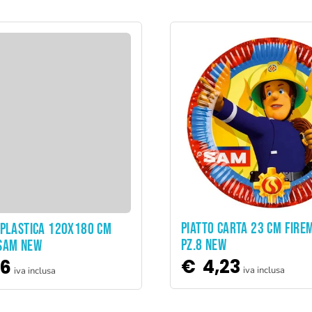
ADD TO CART
PIATTO CARTA 23 CM FIRE
ADD TO CART
 PLASTICA 120X180 CM
PZ.8 NEW
SAM NEW
€
4,23
36
iva inclusa
iva inclusa