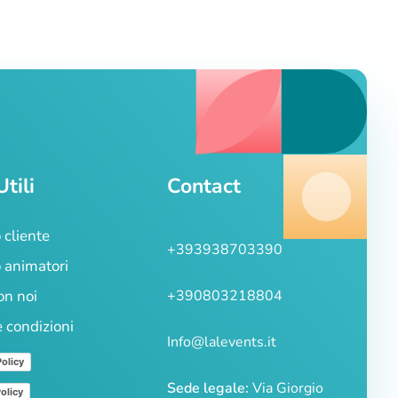
Utili
Contact
 cliente
+393938703390
 animatori
on noi
+390803218804
e condizioni
Info@lalevents.it
Policy
Sede legale:
Via Giorgio
olicy