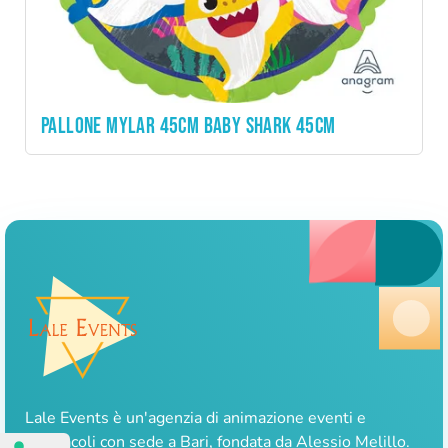
PALLONE MYLAR 45CM BABY SHARK 45CM
Lale Events è un'agenzia di animazione eventi e
spettacoli con sede a Bari, fondata da Alessio Melillo.