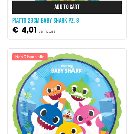
ADD TO CART
PIATTO 23CM BABY SHARK PZ. 8
€
4,01
iva inclusa
Non Disponibile