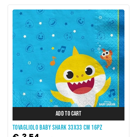
ADD TO CART
TOVAGLIOLO BABY SHARK 33X33 CM 16PZ
€
3,54