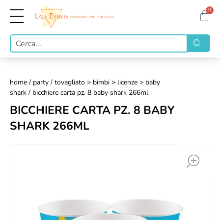
0
home
/
party
/
tovagliato > bimbi > licenze > baby
shark
/ bicchiere carta pz. 8 baby shark 266ml
BICCHIERE CARTA PZ. 8 BABY
SHARK 266ML
op