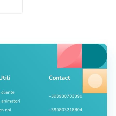
Utili
Contact
 cliente
+393938703390
 animatori
on noi
+390803218804