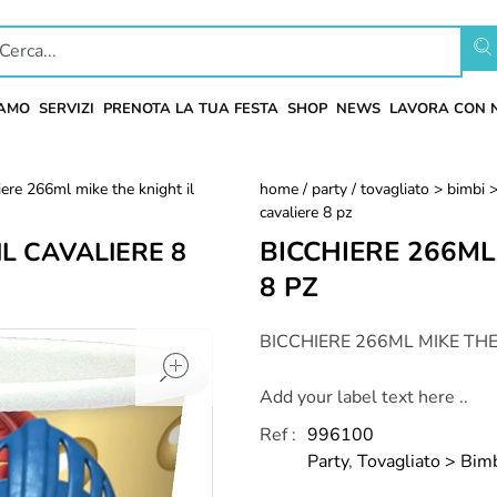
IAMO
SERVIZI
PRENOTA LA TUA FESTA
SHOP
NEWS
LAVORA CON 
iere 266ml mike the knight il
home
/
party
/
tovagliato > bimbi >
cavaliere 8 pz
BICCHIERE 266ML
IL CAVALIERE 8
8 PZ
open
BICCHIERE 266ML MIKE THE
Add your label text here ..
Ref :
996100
Party
,
Tovagliato > Bimb