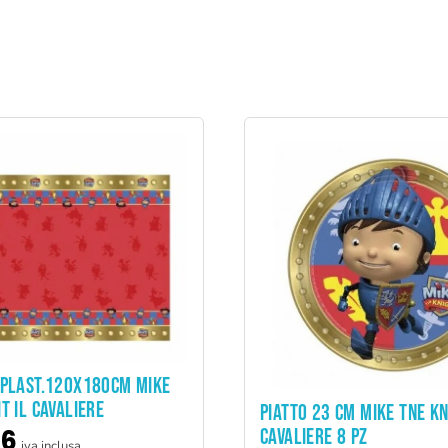
ADD TO CART
 PLAST.120X180CM MIKE
T IL CAVALIERE
ADD TO CART
PIATTO 23 CM MIKE TNE KN
86
CAVALIERE 8 PZ
iva inclusa