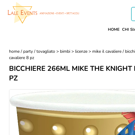
HOME
CHI S
home
/
party
/
tovagliato > bimbi > licenze > mike il cavaliere
/ bicch
cavaliere 8 pz
BICCHIERE 266ML MIKE THE KNIGHT 
PZ