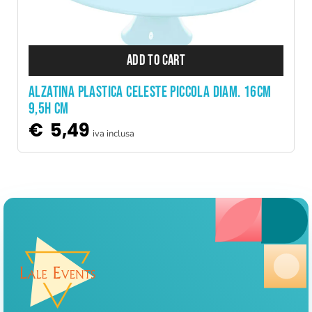
ADD TO CART
ALZATINA PLASTICA CELESTE PICCOLA DIAM. 16CM
9,5H CM
€
5,49
iva inclusa