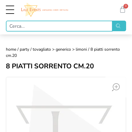
0
home
/
party
/
tovagliato > generico > limoni
/ 8 piatti sorrento
cm.20
8 PIATTI SORRENTO CM.20
op