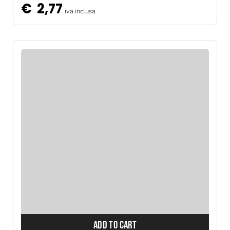
€
2,77
iva inclusa
ADD TO CART