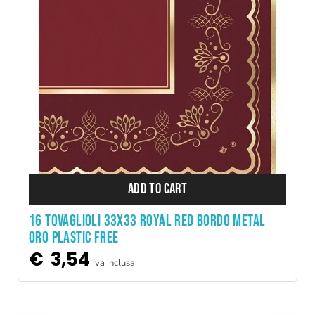
ADD TO CART
16 TOVAGLIOLI 33X33 ROYAL RED BORDO METAL
ORO PLASTIC FREE
€
3,54
iva inclusa