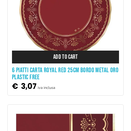
ADD TO CART
6 PIATTI CARTA ROYAL RED 25CM BORDO METAL ORO
PLASTIC FREE
€
3,07
iva inclusa